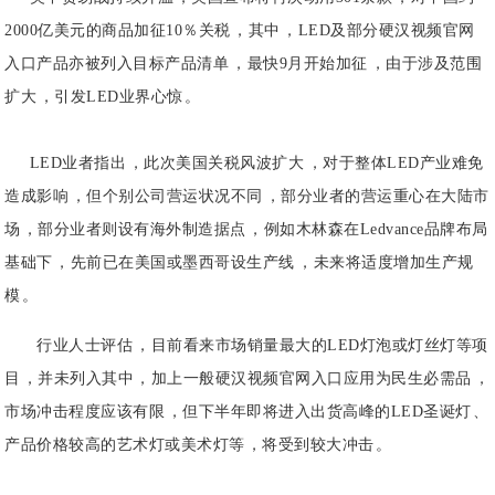
下
汉
汉
灯
爆
2000亿美元的商品加征10％关税，其中，LED及部分硬汉视频官网
解
载
入口产品亦被列入目标产品清单，最快9月开始加征，由于涉及范围
视
视
具
电
常
决
扩大，引发LED业界心惊。
具
频
频
器
见
灯
方
配
官
官
LED业者指出，此次美国关税风波扩大，对于整体LED产业难免
问
具
行
件
造成影响，但个别公司营运状况不同，部分业者的营运重心在大陆市
案
网
网
题
常
业
联
场，部分业者则设有海外制造据点，例如木林森在Ledvance品牌布局
入
入
识
标
基础下，先前已在美国或墨西哥设生产线，未来将适度增加生产规
系
口
口
模。
准
灯
公
行业人士评估，目前看来市场销量最大的LED灯泡或灯丝灯等项
目，并未列入其中，加上一般硬汉视频官网入口应用为民生必需品，
司
市场冲击程度应该有限，但下半年即将进入出货高峰的LED圣诞灯、
产品价格较高的艺术灯或美术灯等，将受到较大冲击。