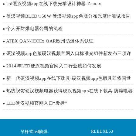
led硬汉视频app在线下载光学设计神器-Zemax
●
硬汉视频BLED/150W 硬汉视频app色版分布光度计测试报告
●
个人开防爆电器公司的流程
●
ATEX QAN/IECEx QAR欧州防爆体系认证
●
硬汉视频app色版硬汉视频官网入口标准光组件新发布三项详
●
细规范
2014年LED硬汉视频官网入口行业该如何发展
●
新一代硬汉视频app在线下载具-硬汉视频app色版具即将问世
●
热线祝贺硬汉视频电器获得硬汉视频app在线下载具 防爆电器
●
检关证书
LED硬汉视频官网入口“发标”
●
RLEEXL53
吊杆式led防爆